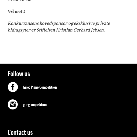
Vel møtt!
Konkurransens hovedsponsor og eksklusive private
bidragsyter er Stiftelsen Kristian Gerhard Jebsen.
Follow us
Grieg Piano Competition
griegcompetition
Contact us