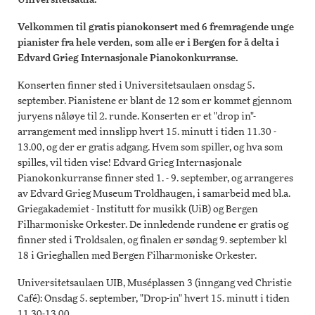
Universitetsaula.
Velkommen til gratis pianokonsert med 6 fremragende unge
pianister fra hele verden, som alle er i Bergen for å delta i
Edvard Grieg Internasjonale Pianokonkurranse.
Konserten finner sted i Universitetsaulaen onsdag 5.
september. Pianistene er blant de 12 som er kommet gjennom
juryens nåløye til 2. runde. Konserten er et "drop in"-
arrangement med innslipp hvert 15. minutt i tiden 11.30 -
13.00, og der er gratis adgang. Hvem som spiller, og hva som
spilles, vil tiden vise! Edvard Grieg Internasjonale
Pianokonkurranse finner sted 1. - 9. september, og arrangeres
av Edvard Grieg Museum Troldhaugen, i samarbeid med bl.a.
Griegakademiet - Institutt for musikk (UiB) og Bergen
Filharmoniske Orkester. De innledende rundene er gratis og
finner sted i Troldsalen, og finalen er søndag 9. september kl
18 i Grieghallen med Bergen Filharmoniske Orkester.
Universitetsaulaen UIB, Muséplassen 3 (inngang ved Christie
Café): Onsdag 5. september, "Drop-in" hvert 15. minutt i tiden
11.30-13.00.